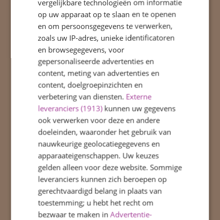
vergelijkbare technologieën om informatie
In de bouw werken vaste leerkrachten.
op uw apparaat op te slaan en te openen
Meer over het team is
hier
te vinden.
en om persoonsgegevens te verwerken,
zoals uw IP-adres, unieke identificatoren
De bouwen worden ondersteund door
en browsegegevens, voor
verschillende ondersteuners die hun
gepersonaliseerde advertenties en
eigen expertise hebben: een onderwijs
content, meting van advertenties en
assistente en twee leraarondersteuners.
content, doelgroepinzichten en
verbetering van diensten.
Externe
De kwaliteit en zorg wordt gemonitord
leveranciers (1913)
kunnen uw gegevens
door onze IB-er.
ook verwerken voor deze en andere
Les Petits is letterlijk aan onze school
doeleinden, waaronder het gebruik van
verbonden. Hier bevindt zich de
nauwkeurige geolocatiegegevens en
peuterspeelzaal en zij organiseren de
apparaateigenschappen. Uw keuzes
BSO op de school.
gelden alleen voor deze website. Sommige
leveranciers kunnen zich beroepen op
SportFever organiseert onze TSO waarbij
gerechtvaardigd belang in plaats van
de leerlingen veilig, gevarieerd en
toestemming; u hebt het recht om
sportief kunnen buitenspelen. Ook bij
bezwaar te maken in
Advertentie-
hen is de BSO mogelijk.