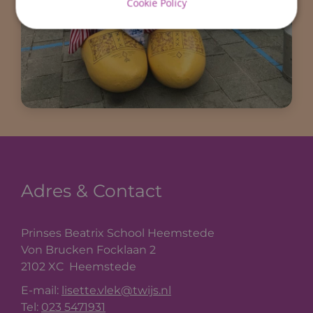
Cookie Policy
Adres & Contact
Prinses Beatrix School Heemstede
Von Brucken Focklaan 2
2102 XC
Heemstede
E-mail:
lisette.vlek@twijs.nl
Tel:
023 5471931