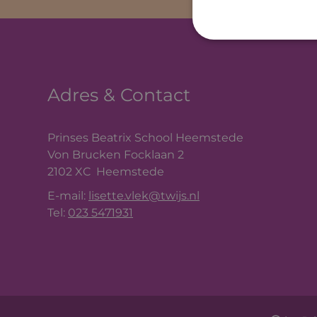
Adres & Contact
Prinses Beatrix School Heemstede
Von Brucken Focklaan 2
2102 XC
Heemstede
E-mail:
lisette.vlek@twijs.nl
Tel:
023 5471931