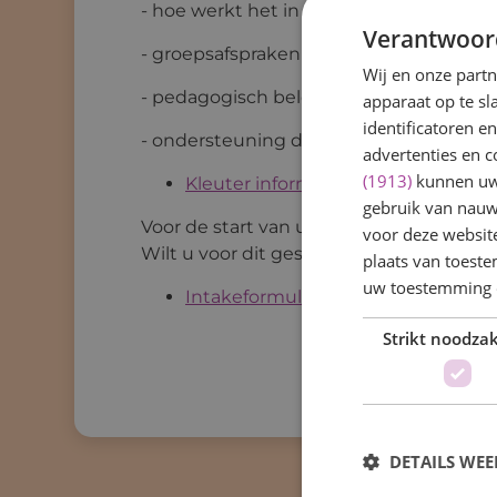
- hoe werkt het in groep 1-2
Verantwoor
- groepsafspraken
Wij en onze part
- pedagogisch beleid
apparaat op te s
identificatoren e
- ondersteuning door ouders
advertenties en c
(1913)
kunnen uw 
Kleuter informatieboekje
gebruik van nauw
Voor de start van uw zoon of dochter h
voor deze websit
Wilt u voor dit gesprek onderstaand fo
plaats van toest
uw toestemming 
Intakeformulier voor nieuwe kinde
Strikt noodzak
DETAILS WE