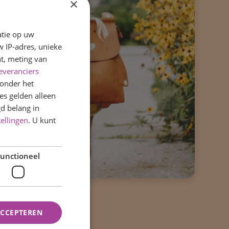
×
atie op uw
 IP-adres, unieke
t, meting van
everanciers
onder het
s gelden alleen
d belang in
tellingen
. U kunt
unctioneel
ACCEPTEREN