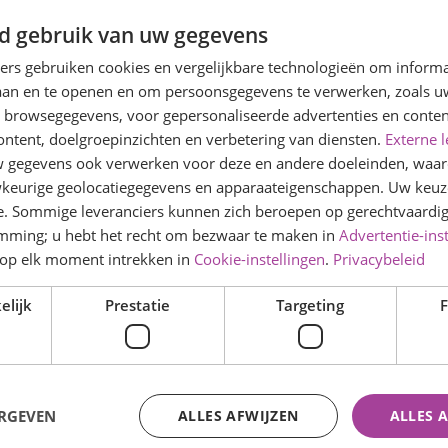
d gebruik van uw gegevens
ners gebruiken cookies en vergelijkbare technologieën om inform
laan en te openen en om persoonsgegevens te verwerken, zoals uw
n browsegegevens, voor gepersonaliseerde advertenties en conten
ontent, doelgroepinzichten en verbetering van diensten.
Externe l
gegevens ook verwerken voor deze en andere doeleinden, waar
keurige geolocatiegegevens en apparaateigenschappen. Uw keuze
ouden wij een intakegesprek.
e. Sommige leveranciers kunnen zich beroepen op gerechtvaardig
rmulier invullen en meenemen.
emming; u hebt het recht om bezwaar te maken in
Advertentie-ins
op elk moment intrekken in
Cookie-instellingen
.
Privacybeleid
ren
elijk
Prestatie
Targeting
F
ERGEVEN
ALLES AFWIJZEN
ALLES 