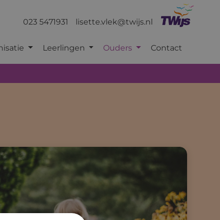
023 5471931
lisette.vlek@twijs.nl
nisatie
Leerlingen
Ouders
Contact