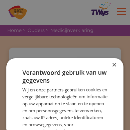
Home
Ouders
Medicijnverklaring
Home
Medicijnverklaring
×
Verantwoord gebruik van uw
Wanneer uw zoon of dochter medicatie
gegevens
toegedient moet krijgen op school
Wij en onze partners gebruiken cookies en
vragen wij aan u om een verklaring
vergelijkbare technologieën om informatie
daarvoor in te vullen. U kunt de
op uw apparaat op te slaan en te openen
verklaring vinden in het
en om persoonsgegevens te verwerken,
medicijnprotocol.
zoals uw IP-adres, unieke identificatoren
Medicijnprotocol
en browsegegevens, voor