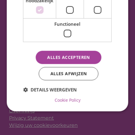
noodzakelijk
Adres & Contact
Functioneel
Prinses Beatrix School Heemstede
Von Brucken Focklaan 2
2102 XC
Heemstede
E-mail:
lisette.vlek@twijs.nl
ALLES ACCEPTEREN
Tel:
023 5471931
ALLES AFWIJZEN
DETAILS WEERGEVEN
TWijs pagina's
Cookie Policy
Over TWijs
Privacy Statement
Wijzig uw cookievoorkeuren